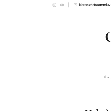
klara@chciotommluvi
Úv