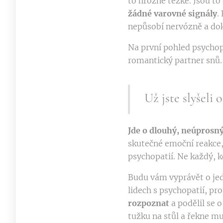
to hrozně těžké. Jsou to
žádné varovné signály
.
nepůsobí nervózně a dok
Na první pohled psychopa
romantický partner snů.
Už jste slyšeli
Jde o dlouhý, neúprosný
skutečné emoční reakce,
psychopatií. Ne každý, k
Budu vám vyprávět o je
lidech s psychopatií, pr
rozpoznat
a podělil se o
tužku na stůl a řekne m