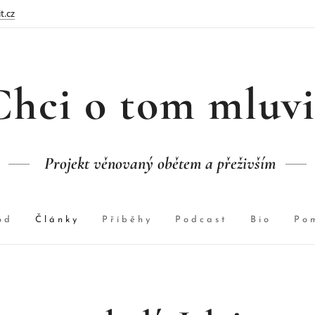
t.cz
Chci o tom mluvi
Projekt věnovaný obětem a přeživším
od
Články
Příběhy
Podcast
Bio
Po