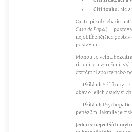
Cítí frustraci a 
Cítí touhu
, ale 
Často působí charismatic
Casa de Papel
) – postava
nejoblíbenějších postav 
postavou.
Mohou se velmi bezcitn
r
iskují pro vzrušení. V
yh
extrémní sporty nebo nel
📌
Příklad:
Šéf firmy se
obav o jejich osudy si ch
📌
Příklad:
Psychopatick
penězům. Jakmile je získá
Jeden z největších mýt