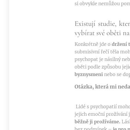
si obvykle nemůžou pomo
Existují studie, kt
vybírat své oběti na
Konkrétně jde o
držení 
submisivní řečí těla mo
psychopat je násilný neb
oběti podle způsobu jejic
byznysmeni
nebo se dop
Otázka, která mi nedal
Lidé s psychopatií moho
jejich emoční prožívání 
běžně ji prožíváme.
Lás
bez podmínek –
je pro