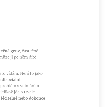
tečně geny
, částečně
může ji po něm dítě
sto vídám. Není to jako
i
disociální
iž problém s vnímáním
elikož jde o trvalé
 léčitelné nebo dokonce