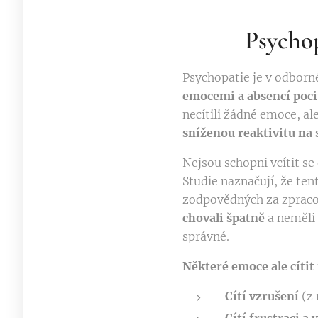
🧠
Psychop
Psychopatie je v odborn
emocemi a absencí pocit
necítili žádné emoce, al
sníženou reaktivitu na 
Nejsou schopni vcítit s
Studie naznačují, že ten
zodpovědných za zpracov
chovali špatně
a neměli 
správné.
Některé emoce ale cítit 
Cítí vzrušení
(z 