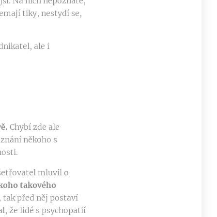
jší. Na nich nepoznáte,
emají tiky, nestydí se,
nikatel, ale i
vě.
Chybí zde ale
oznání někoho s
osti.
etřovatel mluvil o
ěkoho takového
 tak před něj postaví
, že lidé s psychopatií