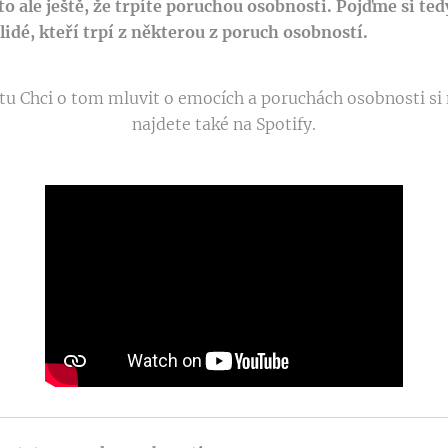
 ale ještě, že trpíte poruchou osobnosti. Pojďme si tedy
lidé, kteří trpí z některou z poruch osobností.
u Chci o tom mluvit o emocích a poruchách osobnosti si 
najdete také na Spotify.