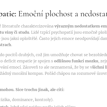
atie:
Emoční plochost a nedosta
é literatuře charakterizována
výrazným nedostatkem emp
u viny či studu
. Lidé trpící psychopatií jsou emočně ploší
e jsou jaksi oploštělé. Často jejich emoce neodpovídají dan
strach
.
e do pocitů druhých, což jim umožňuje chovat se bezohled
to deficit empatie je spojen s
odlišnou funkcí mozku
, ze
ání emocí. Zároveň to ale neznamená, že by se v
šichni 
žádný morální kompas. Pořád chápou na rozumové úrovni,
mohou. Sice trochu jinak, ale cítí:
rizika, dominance, kontroly).