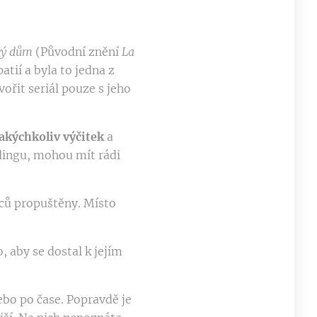
vý dům
(Původní znění
La
patií a byla to jedna z
vořit seriál pouze s jeho
jakýchkoliv výčitek
a
ingu, mohou mít rádi
nců propuštěny. Místo
, aby se dostal k jejím
ebo po čase. Popravdě je