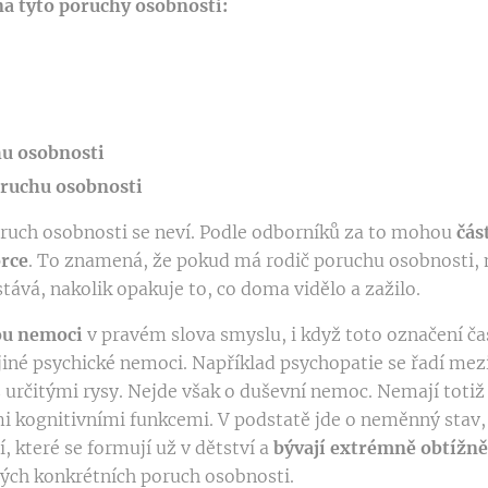
a tyto poruchy osobnosti:
u osobnosti
ruchu osobnosti
oruch osobnosti se neví. Podle odborníků za to mohou
čás
rce
. To znamená, že pokud má rodič poruchu osobnosti, 
tává, nakolik opakuje to, co doma vidělo a zažilo.
ou nemoci
v pravém slova smyslu, i když toto označení ča
 jiné psychické nemoci. Například psychopatie se řadí mez
s určitými rysy. Nejde však o duševní nemoc. Nemají tot
i kognitivními funkcemi. V podstatě jde o neměnný stav, j
, které se formují už v dětství a
bývají extrémně obtížně
rých konkrétních poruch osobnosti.