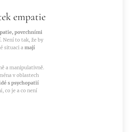
tek empatie
atie, povrchními
. Není to tak, že by
é situaci a
mají
ně a manipulativně.
jména v oblastech
lidé s psychopatií
 co je a co není