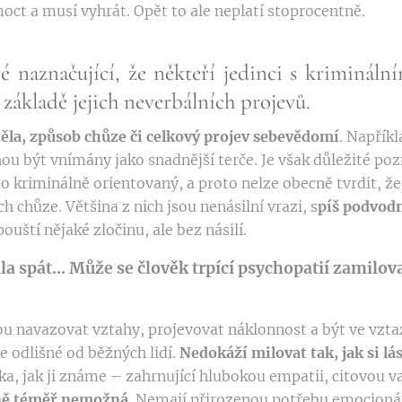
ct a musí vyhrát. Opět to ale neplatí stoprocentně.
eré naznačující, že někteří jedinci s kriminál
 základě jejich neverbálních projevů.
těla, způsob chůze či celkový projev sebevědomí
. Napřík
hou být vnímány jako snadnější terče. Je však důležité p
o kriminálně orientovaný, a proto nelze obecně tvrdit, že
h chůze.​ Většina z nich jsou nenásilní vrazi, s
píš podvodn
ouští nějaké zločinu, ale bez násilí.
a spát... Může se člověk trpící psychopatií zamilov
u navazovat vztahy, projevovat náklonnost a být ve vzta
je odlišné od běžných lidí.
Nedokáží milovat tak, jak si l
ka, jak ji známe – zahrnující hlubokou empatii, citovou 
 ně téměř nemožná
. Nemají přirozenou potřebu emocionáln