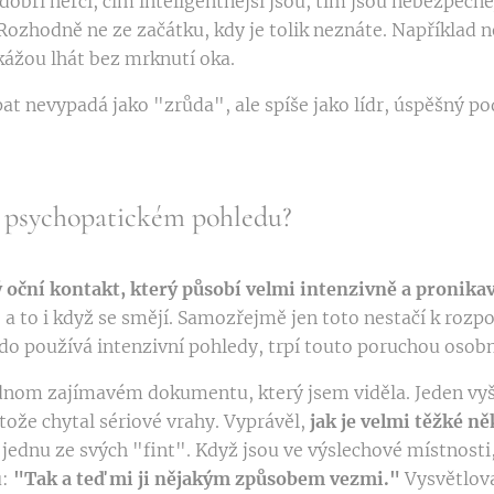
 dobří herci, čím inteligentnější jsou, tím jsou nebezpečně
 Rozhodně ne ze začátku, kdy je tolik neznáte. Například n
ážou lhát bez mrknutí oka.
t nevypadá jako "zrůda", ale spíše jako lídr, úspěšný pod
 o psychopatickém pohledu?
 oční kontakt, který působí velmi intenzivně a pronika
 a to i když se smějí. Samozřejmě jen toto nestačí k rozp
do používá intenzivní pohledy, trpí touto poruchou osobn
dnom zajímavém dokumentu, který jsem viděla. Jeden vyš
otože chytal sériové vrahy. Vyprávěl,
jak je velmi těžké n
 jednu ze svých "fint". Když jsou ve výslechové místnosti,
u:
"Tak a teď mi ji nějakým způsobem vezmi."
Vysvětloval