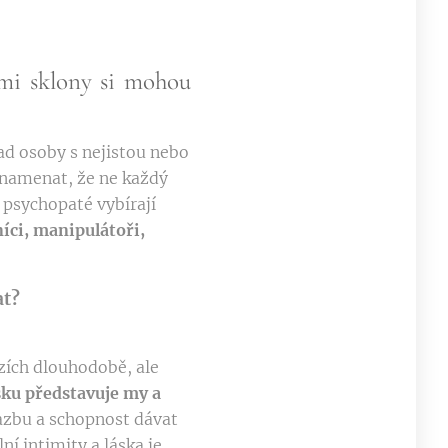
ními sklony si mohou
lad osoby s nejistou nebo
oznamenat, že ne každý
 psychopaté vybírají
íci, manipulátoři,
at?
zích dlouhodobě, ale
ásku představuje my a
vazbu a schopnost dávat
í intimity a láska je