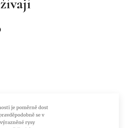
žívají
o
nosti je poměrně dost
, pravděpodobně se v
zvýrazněné rysy