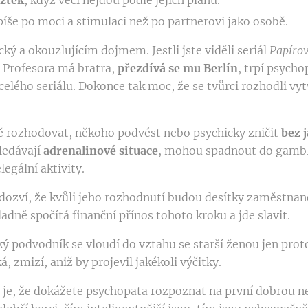
vztek
, když věci nejdou podle jejich plánu.
spíše po moci a stimulaci než po partnerovi jako osobě.
ký a okouzlujícím dojmem. Jestli jste viděli seriál
Papíro
 Profesora má bratra,
přezdívá se mu Berlín
, trpí psycho
celého seriálu. Dokonce tak moc, že se tvůrci rozhodli vyt
ě rozhodovat, někoho podvést nebo psychicky zničit
bez 
ledávají
adrenalinové situace
, mohou spadnout do gambl
egální aktivity.
 dozví, že kvůli jeho rozhodnutí budou desítky zaměstna
ladně spočítá finanční přínos tohoto kroku a jde slavit.
ý podvodník se vloudí do vztahu se starší ženou jen proto
, zmizí, aniž by projevil jakékoli výčitky.
u
je, že dokážete psychopata rozpoznat na první dobrou n