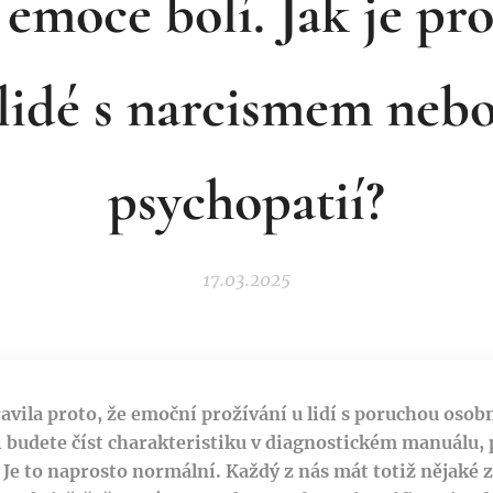
emoce bolí. Jak je pro
lidé s narcismem neb
psychopatií?
17.03.2025
avila proto, že emoční prožívání u lidí s poruchou osob
 si budete číst charakteristiku v diagnostickém manuálu
 Je to naprosto normální. Každý z nás mát totiž nějaké 